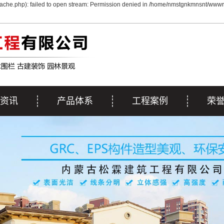
che.php): failed to open stream: Permission denied in /home/nmstgnkmnsnt/wwwro
资讯
产品体系
工程案例
荣
动态
EPS线条
工程案例
荣
资讯
GRC&彩色GRC
施工案例
解答
GRG系列
雕塑系列
浮雕系列
艺术围栏