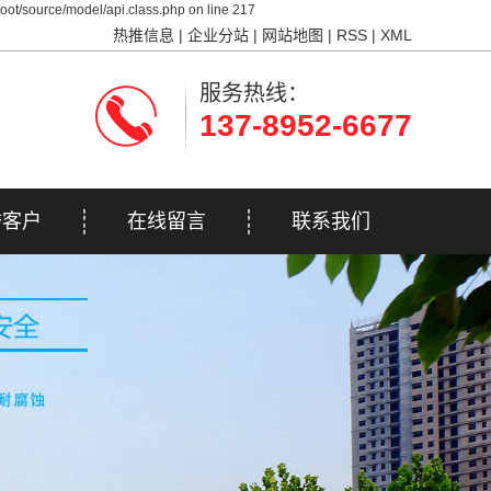
ot/source/model/api.class.php on line 217
热推信息
|
企业分站
|
网站地图
|
RSS
|
XML
服务热线：
137-8952-6677
誉客户
在线留言
联系我们
誉客户
联系我们