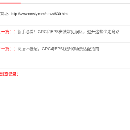
文网址：
http://www.nmsty.com/news/630.html
上一篇：
新手必看！GRC和EPS安装常见误区，避开这些少走弯路
下一篇：
高层vs低层，GRC与EPS线条的场景适配指南
浏览记录：