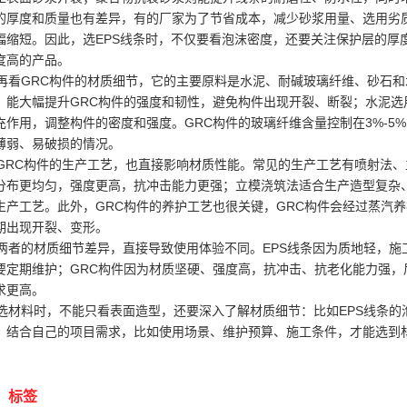
的厚度和质量也有差异，有的厂家为了节省成本，减少砂浆用量、选用劣质
幅缩短。因此，选EPS线条时，不仅要看泡沫密度，还要关注保护层的厚
度高的产品。
看GRC构件的材质细节，它的主要原料是水泥、耐碱玻璃纤维、砂石和
，能大幅提升GRC构件的强度和韧性，避免构件出现开裂、断裂；水泥
充作用，调整构件的密度和强度。GRC构件的玻璃纤维含量控制在3%-
薄弱、易破损的情况。
RC构件的生产工艺，也直接影响材质性能。常见的生产工艺有喷射法、
分布更均匀，强度更高，抗冲击能力更强；立模浇筑法适合生产造型复杂
生产工艺。此外，GRC构件的养护工艺也很关键，GRC构件会经过蒸汽
期出现开裂、变形。
者的材质细节差异，直接导致使用体验不同。EPS线条因为质地轻，施
要定期维护；GRC构件因为材质坚硬、强度高，抗冲击、抗老化能力强
求更高。
材料时，不能只看表面造型，还要深入了解材质细节：比如EPS线条的
。结合自己的项目需求，比如使用场景、维护预算、施工条件，才能选到
标签