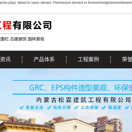
che.php): failed to open stream: Permission denied in /home/nmstgnkmnsnt/wwwro
资讯
产品体系
工程案例
荣
动态
EPS线条
工程案例
荣
资讯
GRC&彩色GRC
施工案例
解答
GRG系列
雕塑系列
浮雕系列
艺术围栏