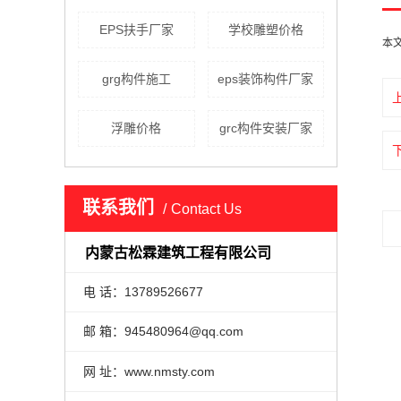
EPS扶手厂家
学校雕塑价格
本
grg构件施工
eps装饰构件厂家
浮雕价格
grc构件安装厂家
联系我们
Contact Us
内蒙古松霖建筑工程有限公司
电 话：13789526677
邮 箱：945480964@qq.com
网 址：www.nmsty.com