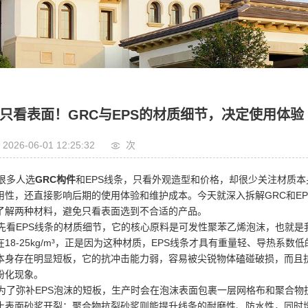
古建装饰
园林景观
只看表面！GRC与EPS的材质细节，决定使用体验
2026-06-01 12:25:32
次
多人选
GRC构件
和EPS线条，只看外观造型和价格，却很少关注材质
用性，还直接影响后期的使用体验和维护成本。今天就深入拆解GRC和E
了解两种材料，避免只看表面选到不合适的产品。
看EPS线条的材质细节，它的核心原料是可发性聚苯乙烯泡沫，也就是我
在18-25kg/m³，正是因为这种材质，EPS线条才具有重量轻、导热系
本身存在明显短板，它的抗冲击能力弱，容易被尖锐物体磕碰破损，而且
粉化现象。
了弥补EPS泡沫的短板，生产时会在泡沫表面包裹一层网格布和聚合物
止表面砂浆开裂；聚合物抗裂砂浆则能提升线条的耐磨性、防水性，同时