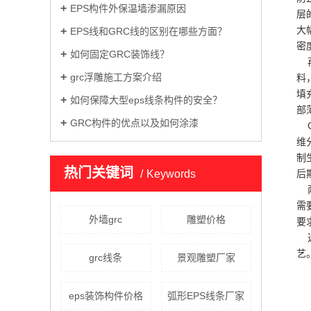
EPS构件外保温墙渗漏原因
层
大
EPS线和GRC线的区别在哪些方面？
密
如何固定GRC装饰线？
再
grc浮雕施工方案介绍
料
填
如何保障大型eps线条构件的安全？
部
GRC构件的优点以及如何涂漆
G
维
制
热门关键词
Keywords
后
两
需
外墙grc
雕塑价格
要
选
艺
grc线条
景观雕塑厂家
eps装饰构件价格
弧形EPS线条厂家