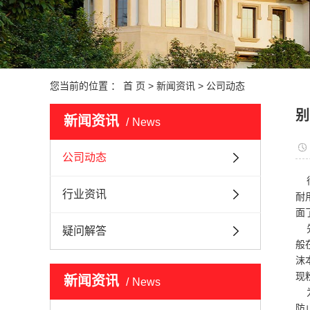
您当前的位置 ：
首 页
>
新闻资讯
>
公司动态
别
新闻资讯
News
公司动态
很
行业资讯
耐
面
先
疑问解答
般
沫
现
新闻资讯
News
为
防