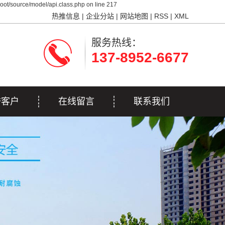
ot/source/model/api.class.php on line 217
热推信息
|
企业分站
|
网站地图
|
RSS
|
XML
服务热线：
137-8952-6677
誉客户
在线留言
联系我们
誉客户
联系我们