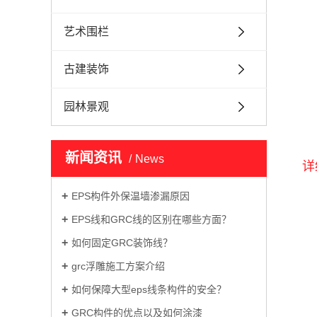
艺术围栏
古建装饰
园林景观
新闻资讯
News
详
EPS构件外保温墙渗漏原因
EPS线和GRC线的区别在哪些方面？
如何固定GRC装饰线？
grc浮雕施工方案介绍
如何保障大型eps线条构件的安全？
GRC构件的优点以及如何涂漆