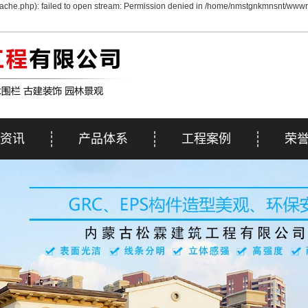
che.php): failed to open stream: Permission denied in /home/nmstgnkmnsnt/wwwro
资讯
产品体系
工程案例
荣
动态
EPS线条
工程案例
荣
资讯
GRC&彩色GRC
施工案例
解答
GRG系列
雕塑系列
浮雕系列
艺术围栏