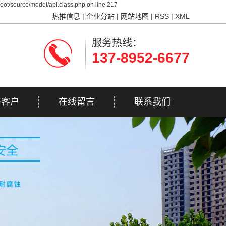
ot/source/model/api.class.php on line 217
热推信息
|
企业分站
|
网站地图
|
RSS
|
XML
服务热线：
137-8952-6677
誉客户
在线留言
联系我们
誉客户
联系我们