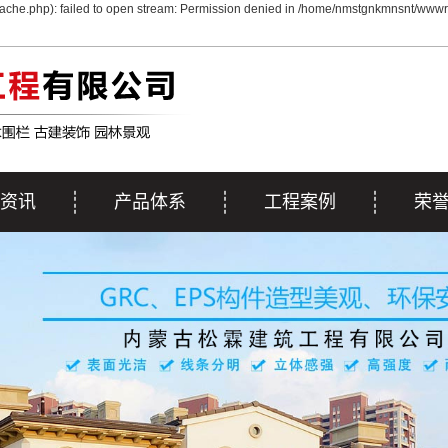
che.php): failed to open stream: Permission denied in /home/nmstgnkmnsnt/wwwro
资讯
产品体系
工程案例
荣
动态
EPS线条
工程案例
荣
资讯
GRC&彩色GRC
施工案例
解答
GRG系列
雕塑系列
浮雕系列
艺术围栏