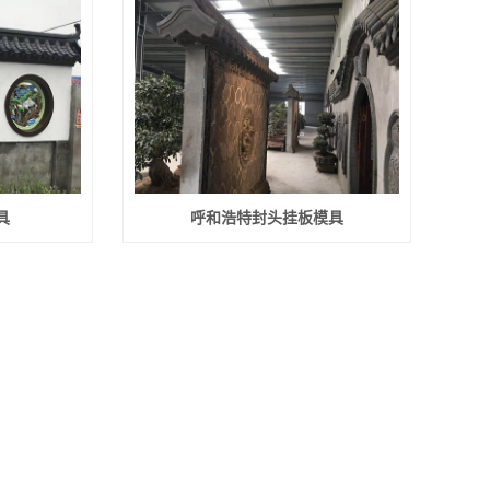
具
呼和浩特封头挂板模具