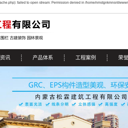
che.php): failed to open stream: Permission denied in /home/nmstgnkmnsnt/wwwro
资讯
产品体系
工程案例
荣
动态
呼和浩特EPS线条
工程案例
荣
资讯
呼和浩特GRC&彩色
施工案例
解答
呼和浩特GRG系列
GRC
呼和浩特雕塑系列
呼和浩特浮雕系列
呼和浩特艺术围栏