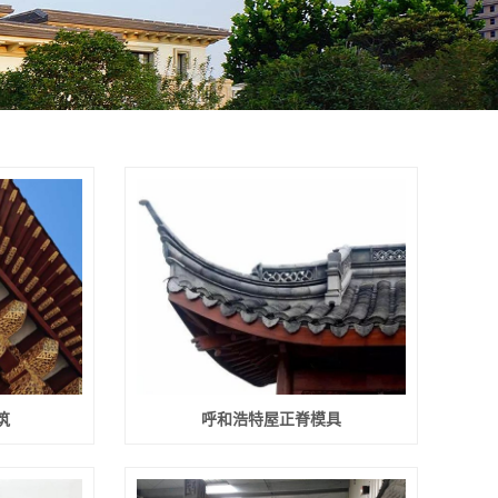
筑
呼和浩特屋正脊模具