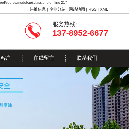
ot/source/model/api.class.php on line 217
热推信息
|
企业分站
|
网站地图
|
RSS
|
XML
服务热线：
137-8952-6677
誉客户
在线留言
联系我们
誉客户
联系我们