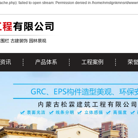
che.php): failed to open stream: Permission denied in /home/nmstgnkmnsnt/wwwro
资讯
产品体系
工程案例
荣
动态
内蒙古EPS线条
工程案例
荣
资讯
内蒙古GRC&彩色GRC
施工案例
解答
内蒙古GRG系列
内蒙古雕塑系列
内蒙古浮雕系列
内蒙古艺术围栏