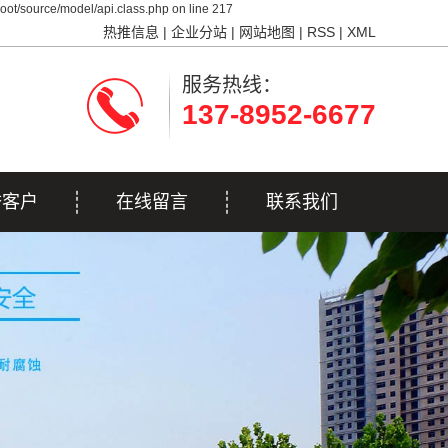
ot/source/model/api.class.php on line 217
热推信息
|
企业分站
|
网站地图
|
RSS
|
XML
服务热线：
137-8952-6677
誉客户
在线留言
联系我们
誉客户
联系我们