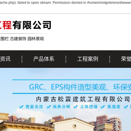
che.php): failed to open stream: Permission denied in /home/nmstgnkmnsnt/wwwro
资讯
产品体系
工程案例
荣
动态
内蒙古EPS线条
工程案例
荣
资讯
内蒙古GRC&彩色GRC
施工案例
解答
内蒙古GRG系列
内蒙古雕塑系列
内蒙古浮雕系列
内蒙古艺术围栏