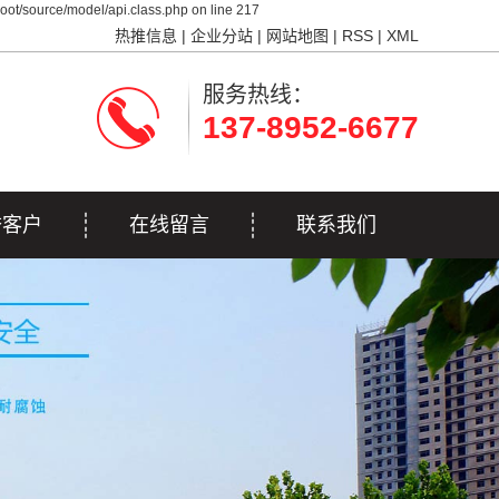
ot/source/model/api.class.php on line 217
热推信息
|
企业分站
|
网站地图
|
RSS
|
XML
服务热线：
137-8952-6677
誉客户
在线留言
联系我们
誉客户
联系我们